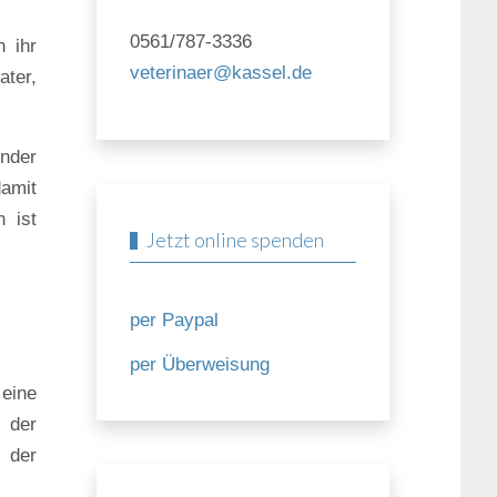
0561/787-3336
n ihr
veterinaer@kassel.de
ater,
under
damit
n ist
Jetzt online spenden
per Paypal
per Überweisung
 eine
 der
 der