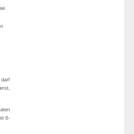
bei
on
 darf
erst,
naten
it 6-