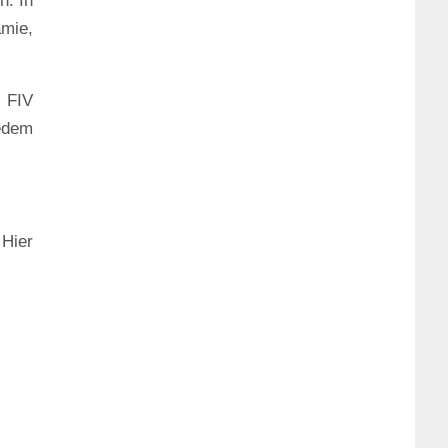
n. In
ämie,
 FIV
jedem
 Hier