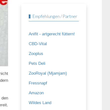
Empfehlungen / Partner
Anifit - artgerecht füttern!
CBD-Vital
Zooplus
Pets Deli
ZooRoyal (Mjamjam)
nicht
ndern
Fressnapf
Amazon
 den
Wildes Land
reit.