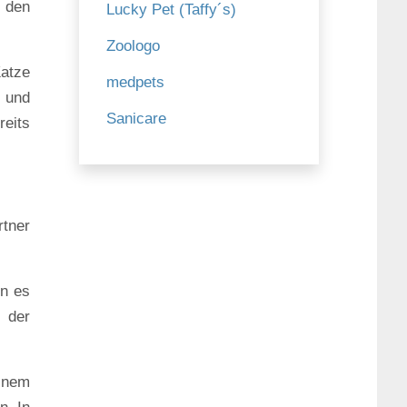
 den
Lucky Pet (Taffy´s)
Zoologo
atze
medpets
 und
Sanicare
reits
rtner
rn es
 der
einem